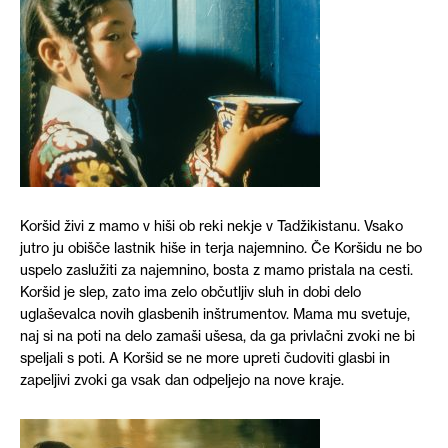
Koršid živi z mamo v hiši ob reki nekje v Tadžikistanu. Vsako
jutro ju obišče lastnik hiše in terja najemnino. Če Koršidu ne bo
uspelo zaslužiti za najemnino, bosta z mamo pristala na cesti.
Koršid je slep, zato ima zelo občutljiv sluh in dobi delo
uglaševalca novih glasbenih inštrumentov. Mama mu svetuje,
naj si na poti na delo zamaši ušesa, da ga privlačni zvoki ne bi
speljali s poti. A Koršid se ne more upreti čudoviti glasbi in
zapeljivi zvoki ga vsak dan odpeljejo na nove kraje.