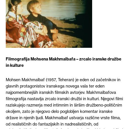
Filmografija Mohsena Makhmalbafa – zrcalo iranske družbe
in kulture
Mohsen Makhmalbaf (1957, Teheran) je eden od začetnikov in
glavnih protagonistov iranskega novega vala ter eden
najpomembnejših iranskih filmskih avtorjev. Makhmalbafova
filmografija nastavlja zrcalo iranski družbi in kulturi. Njegovi filmi
raziskujejo razmerja med intimnim in širšim družbeno-političnim
okoljem, zato je njegovo delo poglobljen komentar iranske
države in njenih ljudi. Makhmalbaf ustvarja različne vrste filma,
od realističnih do fantazijskih in nadrealističnih, od