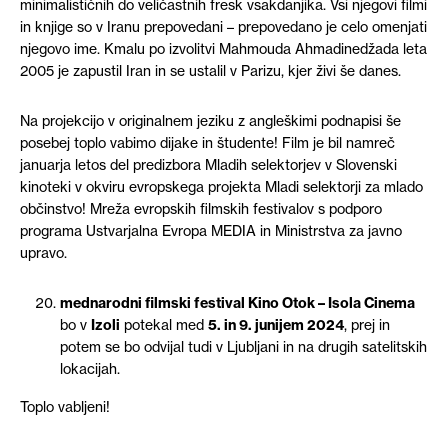
minimalističnih do veličastnih fresk vsakdanjika. Vsi njegovi filmi
in knjige so v Iranu prepovedani – prepovedano je celo omenjati
njegovo ime. Kmalu po izvolitvi Mahmouda Ahmadinedžada leta
2005 je zapustil Iran in se ustalil v Parizu, kjer živi še danes.
Na projekcijo v originalnem jeziku z
angleškimi podnapisi
še
posebej toplo vabimo dijake in študente! Film je bil namreč
januarja letos del predizbora Mladih selektorjev v Slovenski
kinoteki v okviru evropskega projekta
Mladi selektorji za mlado
občinstvo! Mreža evropskih filmskih festivalov
s podporo
programa Ustvarjalna Evropa MEDIA in Ministrstva
za
javno
upravo.
mednarodni filmski festival Kino Otok – Isola Cinema
bo v
Izoli
potekal med
5. in 9. junijem 2024
, prej in
potem se bo odvijal tudi v Ljubljani in na drugih satelitskih
lokacijah.
Toplo vabljeni!