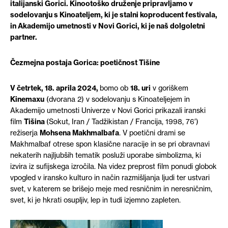
italijanski Gorici. Kinootoško druženje pripravljamo v
sodelovanju s Kinoateljem, ki je stalni koproducent festivala,
in Akademijo umetnosti v Novi Gorici, ki je naš dolgoletni
partner.
Čezmejna postaja Gorica: poetičnost Tišine
V četrtek, 18. aprila 2024,
bomo ob
18. uri
v goriškem
Kinemaxu
(dvorana 2) v sodelovanju s Kinoateljejem in
Akademijo umetnosti Univerze v Novi Gorici prikazali iranski
film
Tišina
(Sokut, Iran / Tadžikistan / Francija, 1998, 76′)
režiserja
Mohsena Makhmalbafa
. V poetični drami se
Makhmalbaf otrese spon klasične naracije in se pri obravnavi
nekaterih najljubših tematik posluži uporabe simbolizma, ki
izvira iz sufijskega izročila. Na videz preprost film ponudi globok
vpogled v iransko kulturo in način razmišljanja ljudi ter ustvari
svet, v katerem se brišejo meje med resničnim in neresničnim,
svet, ki je hkrati osupljiv, lep in tudi izjemno zapleten.