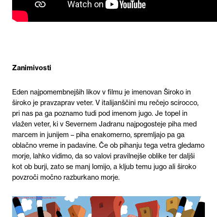
Zanimivosti
Eden najpomembnejših likov v filmu je imenovan Široko in
široko je pravzaprav veter. V italijanščini mu rečejo scirocco,
pri nas pa ga poznamo tudi pod imenom jugo. Je topel in
vlažen veter, ki v Severnem Jadranu najpogosteje piha med
marcem in junijem – piha enakomerno, spremljajo pa ga
oblačno vreme in padavine. Če ob pihanju tega vetra gledamo
morje, lahko vidimo, da so valovi pravilnejše oblike ter daljši
kot ob burji, zato se manj lomijo, a kljub temu jugo ali široko
povzroči močno razburkano morje.