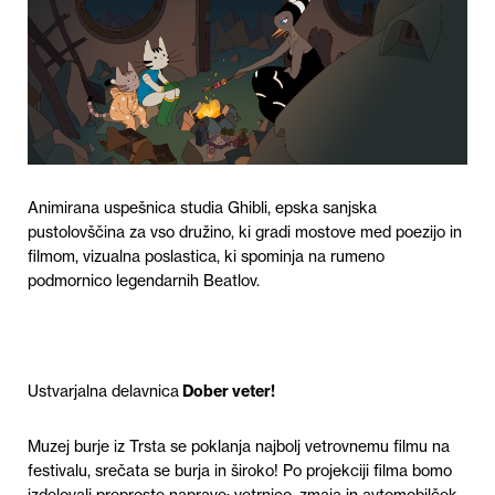
Animirana uspešnica studia Ghibli, epska sanjska
pustolovščina za vso družino, ki gradi mostove med poezijo in
filmom, vizualna poslastica, ki spominja na rumeno
podmornico legendarnih Beatlov.
Ustvarjalna delavnica
Dober veter!
Muzej burje iz Trsta se poklanja najbolj vetrovnemu filmu na
festivalu, srečata se burja in široko! Po projekciji filma bomo
izdelovali preproste naprave: vetrnico, zmaja in avtomobilček