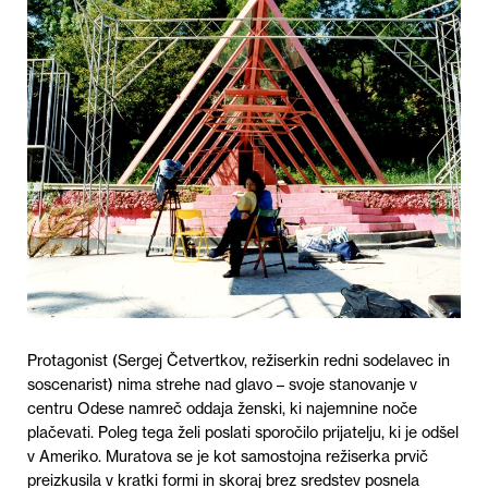
Protagonist (Sergej Četvertkov, režiserkin redni sodelavec in
soscenarist) nima strehe nad glavo – svoje stanovanje v
centru Odese namreč oddaja ženski, ki najemnine noče
plačevati. Poleg tega želi poslati sporočilo prijatelju, ki je odšel
v Ameriko. Muratova se je kot samostojna režiserka prvič
preizkusila v kratki formi in skoraj brez sredstev posnela