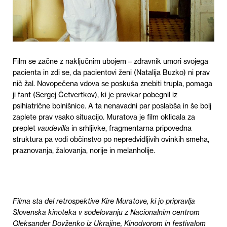
Film se začne z naključnim ubojem – zdravnik umori svojega
pacienta in zdi se, da pacientovi ženi (Natalija Buzko) ni prav
nič žal. Novopečena vdova se poskuša znebiti trupla, pomaga
ji fant (Sergej Četvertkov), ki je pravkar pobegnil iz
psihiatrične bolnišnice. A ta nenavadni par poslabša in še bolj
zaplete prav vsako situacijo. Muratova je film oklicala za
preplet
vaudevilla
in srhljivke, fragmentarna pripovedna
struktura pa vodi občinstvo po nepredvidljivih ovinkih smeha,
praznovanja, žalovanja, norije in melanholije.
Filma sta del retrospektive Kire Muratove, ki jo pripravlja
Slovenska kinoteka v sodelovanju z Nacionalnim centrom
Oleksander Dovženko iz Ukrajine, Kinodvorom in festivalom