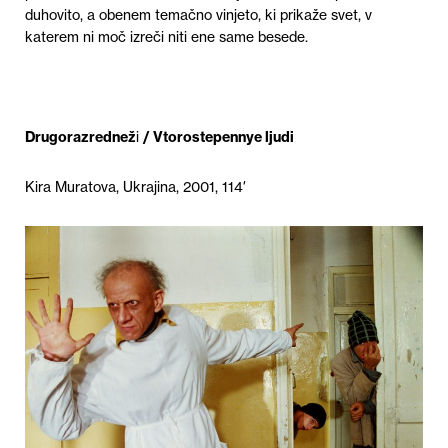
duhovito, a obenem temačno vinjeto, ki prikaže svet, v
katerem ni moč izreči niti ene same besede.
Drugorazrednež
i
/ Vtorostepennye ljudi
Kira Muratova, Ukrajina, 2001, 114′