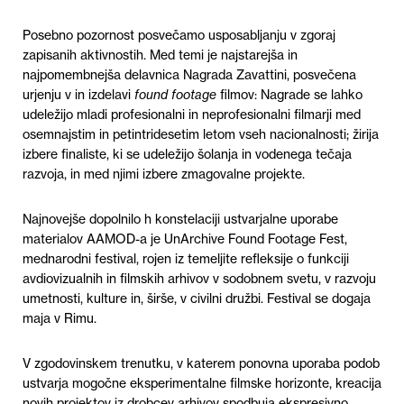
Posebno pozornost posvečamo usposabljanju v zgoraj
zapisanih aktivnostih. Med temi je najstarejša in
najpomembnejša delavnica Nagrada Zavattini, posvečena
urjenju v in izdelavi
found footage
filmov: Nagrade se lahko
udeležijo mladi profesionalni in neprofesionalni filmarji med
osemnajstim in petintridesetim letom vseh nacionalnosti; žirija
izbere finaliste, ki se udeležijo šolanja in vodenega tečaja
razvoja, in med njimi izbere zmagovalne projekte.
Najnovejše dopolnilo h konstelaciji ustvarjalne uporabe
materialov AAMOD-a je UnArchive Found Footage Fest,
mednarodni festival, rojen iz temeljite refleksije o funkciji
avdiovizualnih in filmskih arhivov v sodobnem svetu, v razvoju
umetnosti, kulture in, širše, v civilni družbi. Festival se dogaja
maja v Rimu.
V zgodovinskem trenutku, v katerem ponovna uporaba podob
ustvarja mogočne eksperimentalne filmske horizonte, kreacija
novih projektov iz drobcev arhivov spodbuja ekspresivno