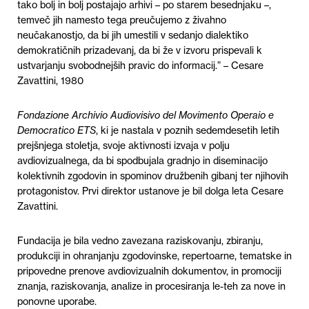
tako bolj in bolj postajajo arhivi – po starem besednjaku –,
temveč jih namesto tega preučujemo z živahno
neučakanostjo, da bi jih umestili v sedanjo dialektiko
demokratičnih prizadevanj, da bi že v izvoru prispevali k
ustvarjanju svobodnejših pravic do informacij.” – Cesare
Zavattini, 1980
Fondazione Archivio Audiovisivo del Movimento Operaio e
Democratico ETS
, ki je nastala v poznih sedemdesetih letih
prejšnjega stoletja, svoje aktivnosti izvaja v polju
avdiovizualnega, da bi spodbujala gradnjo in diseminacijo
kolektivnih zgodovin in spominov družbenih gibanj ter njihovih
protagonistov. Prvi direktor ustanove je bil dolga leta Cesare
Zavattini.
Fundacija je bila vedno zavezana raziskovanju, zbiranju,
produkciji in ohranjanju zgodovinske, repertoarne, tematske in
pripovedne prenove avdiovizualnih dokumentov, in promociji
znanja, raziskovanja, analize in procesiranja le-teh za nove in
ponovne uporabe.