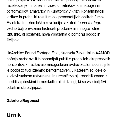
raziskovanje filmarjev in video umetnikov, animatorjev in
performerjev, arhivarjev in kuratorjev v križni kontaminaciji
jezikov in praks, ki rezultirajo v presenetljivih oblikah filmov.
Estetska in tehnološka revolucija, v kateri
found footage
vedno bolj prevzema lastnosti prodorne in mnogovrstne
izkušnje, ki postavlja nova vprašanja o pomenu podob in
življenja.
UnArchive Found Footage Fest, Nagrada Zavattini in AAMOD
hočejo raziskovati in spremljati publiko preko teh ekspresivnih
horizontov, ki razkrivajo mnogoslojen avdiovizualen scenarij, ki
je pogosto tudi izjemno performativen, v katerem so ideje o
avdiovizualnem ustvarjanju in uresničevanju preoblikovane z
meddisciplinskimi in medkulturnimi dialogi, ki so vse bolj živi,
odprti in obnavljajoči.
Gabriele Ragonesi
Urnik