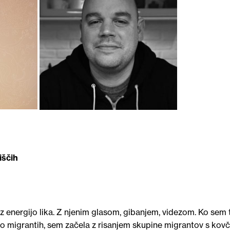
iščih
 z energijo lika. Z njenim glasom, gibanjem, videzom. Ko sem 
 migrantih, sem začela z risanjem skupine migrantov s kovčk