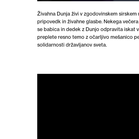
Živahna Dunja živi v zgodovinskem sirskem me
pripovedk in živahne glasbe. Nekega večera
se babica in dedek z Dunjo odpravita iskat va
preplete resno temo z očarljivo mešanico pe
solidarnosti državljanov sveta.