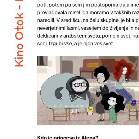
Kino Otok - Isola Cinema
poti, potem pa sem jim postopoma dala imena
prevladovala misel, da moramo v takšnih razm
naredili. V središču, na čelu skupine, je bil
neverjetnimi lasmi, veseljem do življenja in n
deklicam v arabskem svetu, pomeni svet, nata
sebi. Izgubi vse, a je njen ves svet.
Kdo je princesa iz Alepa?