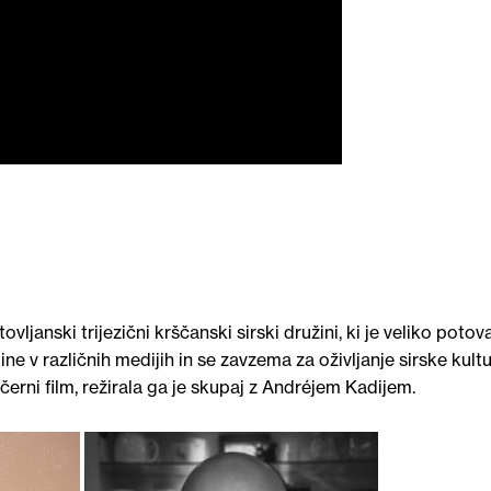
tovljanski trijezični krščanski sirski družini, ki je veliko potova
ne v različnih medijih in se zavzema za oživljanje sirske kultu
ečerni film, režirala ga je skupaj z Andréjem Kadijem.