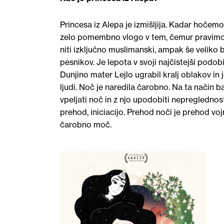
Princesa iz Alepa je izmišljija. Kadar hočemo
zelo pomembno vlogo v tem, čemur pravimo a
niti izključno muslimanski, ampak še veliko bo
pesnikov. Je lepota v svoji najčistejši podobi:
Dunjino mater Lejlo ugrabil kralj oblakov in j
ljudi. Noč je naredila čarobno. Na ta način 
vpeljati noč in z njo upodobiti nepreglednost
prehod, iniciacijo. Prehod noči je prehod vo
čarobno moč.