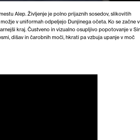
stu Alep. Življenje je polno prijaznih sosedov, slikovitih
 možje v uniformah odpeljejo Dunjinega očeta. Ko se začne v
rnejši kraj. Čustveno in vizualno osupljivo popotovanje v Sir
smi, dišav in čarobnih moči, hkrati pa vzbuja upanje v moč