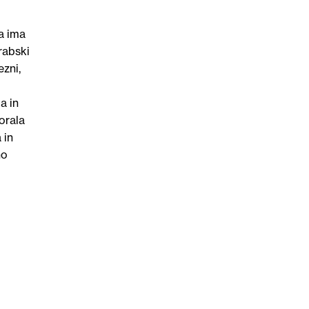
na ima
rabski
ezni,
a in
orala
 in
no