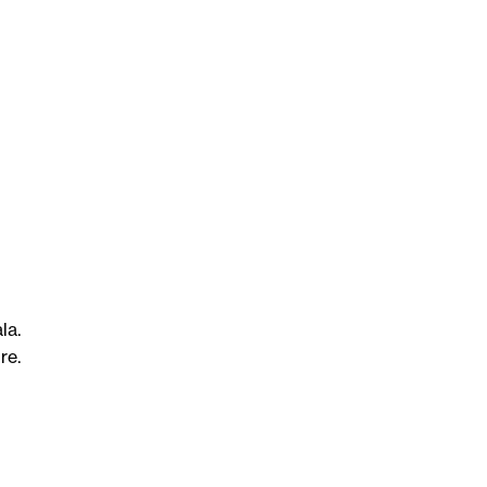
la.
re.