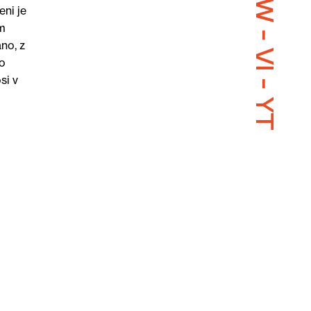
TW
eni je
em
-
no, z
VI
jo
-
si v
YT