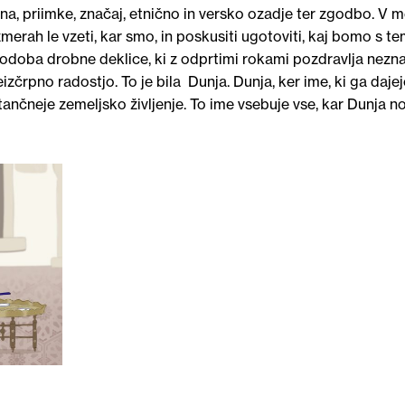
, priimke, značaj, etnično in versko ozadje ter zgodbo. V m
erah le vzeti, kar smo, in poskusiti ugotoviti, kaj bomo s t
a podoba drobne deklice, ki z odprtimi rokami pozdravlja nezna
eizčrpno radostjo. To je bila Dunja. Dunja, ker ime, ki ga daje
nčneje zemeljsko življenje. To ime vsebuje vse, kar Dunja no