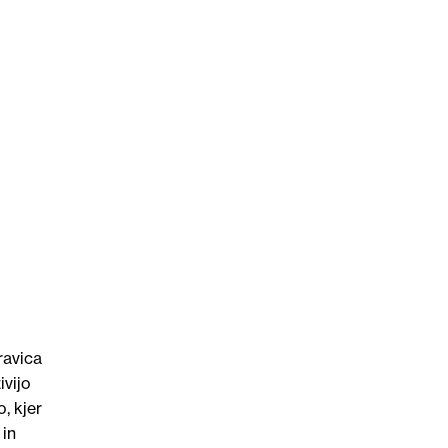
ravica
ivijo
, kjer
 in