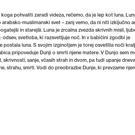
 koga pohvaliti zaradi videza, rečemo, da je lep kot luna. Lu
rabsko-muslimanski svet – zanj vemo, da ni niti izključno a
gatejši in starejši. Luna je zrcalna zvezda skrivnih misli, ljub
 odsev, svetloba, ki razsvetljuje noč. In v babičini zgodbi je
e postala luna. S svojim izginotjem je torej osvetlila noči kralj
babica pripoveduje Dunji o smrti njene matere. V Dunjo sem m
, skrivnosti, sanje, včasih strah in dvom, pa tudi upanje dneva
jne, strahu, smrti. Vodi do preobrazbe Dunje, ki prevzame nje