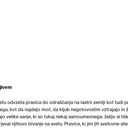
ljivem
tu odvzeta pravica do odraščanja na lastni zemlji kot tudi p
ga, kot da najdejo moč, da kljub negotovostim vztrajajo in ž
jo velike sanje, ki so tukaj nekaj samoumevnega: želijo si hišo
otrjeval njihovo bivanje na svetu. Pravice, ki jim jih svetovne sile