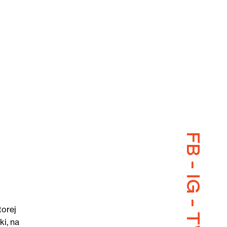
FB
-
IG
-
torej
i, na