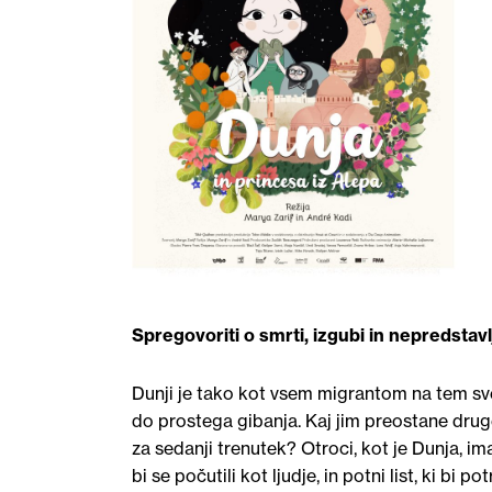
Spregovoriti o smrti, izgubi in nepredstav
Dunji je tako kot vsem migrantom na tem sve
do prostega gibanja. Kaj jim preostane druge
za sedanji trenutek? Otroci, kot je Dunja, ima
bi se počutili kot ljudje, in potni list, ki bi p