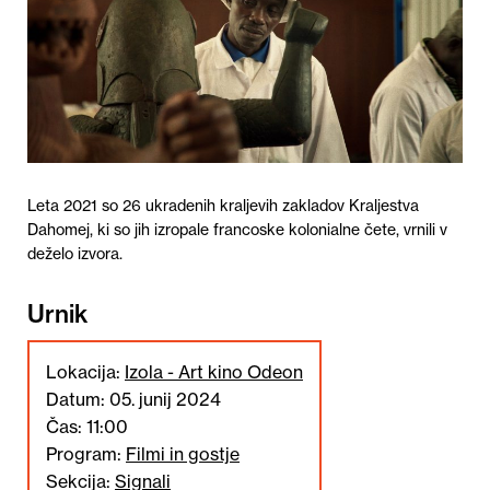
Leta 2021 so 26 ukradenih kraljevih zakladov Kraljestva
Dahomej, ki so jih izropale francoske kolonialne čete, vrnili v
deželo izvora.
Urnik
Lokacija:
Izola - Art kino Odeon
Datum: 05. junij 2024
Čas: 11:00
Program:
Filmi in gostje
Sekcija:
Signali