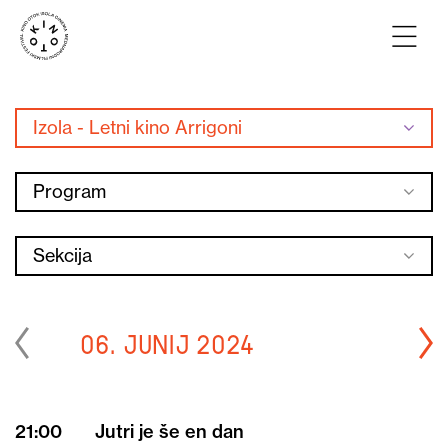
Izola - Letni kino Arrigoni
Program
Sekcija
06. junij 2024
21:00
Jutri je še en dan