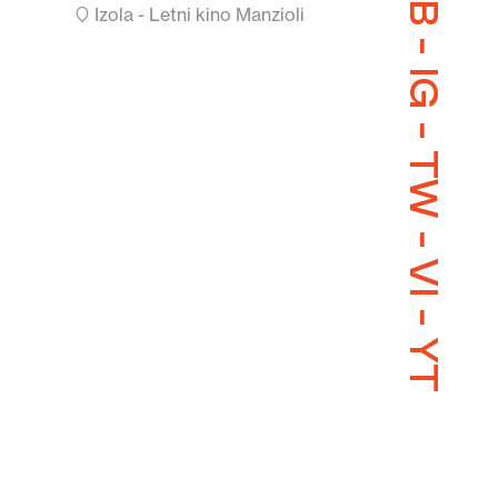
FB
Izola - Letni kino Manzioli
-
IG
-
TW
-
VI
-
YT